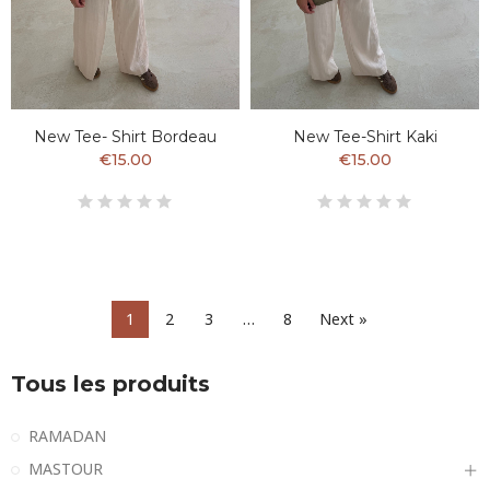
New Tee- Shirt Bordeau
New Tee-Shirt Kaki
€15.00
€15.00
1
2
3
…
8
Next »
Tous les produits
RAMADAN
MASTOUR