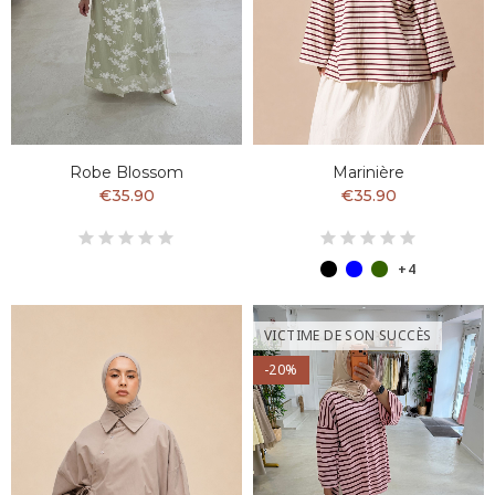
Robe Blossom
Marinière
€35.90
€35.90
+4
VICTIME DE SON SUCCÈS
-20%