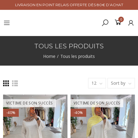
LIVRAISON EN POINT RELAIS OFFERTE DÈS 80€ D’ACHAT
0
TOUS LES PRODUITS
Home
Tous les produits
12
Sort by
VICTIME DE SON SUCCÈS
VICTIME DE SON SUCCÈS
-40%
-40%