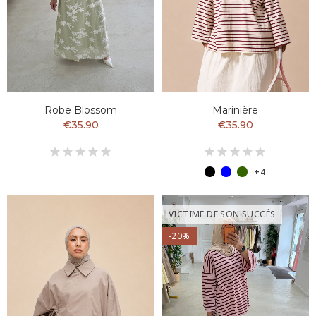
Robe Blossom
Marinière
€35.90
€35.90
+4
VICTIME DE SON SUCCÈS
-20%